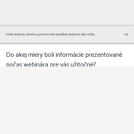
Krátky dotazník, ktorého vyplnením nám pomôžete zlepšovať naše služby.
1/5
Do akej miery boli informácie prezentované
počas webinára pre vás užitočné?
Veľmi užitočné
Užitočné
Neutrálne
Málo užitočné
Neužitočné