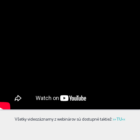
Všetky videozáznamy z webinárov sú dostupné taktiež:
>>TU<<