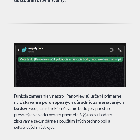
dostupnej úrovni kvality.
Funkcia zameranie v nástroji PanoView sú určené primárne
na
získavanie polohopisných súradníc zameriavaných
bodov
. Fotogrametrické určovanie bodu je v priestore
presnejšie vo vodorovnom priemete. Výškopis k bodom
získavame sekundárne s použitím iných technológií a
softvérových nástrojov.